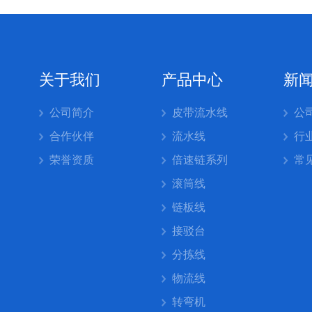
关于我们
产品中心
新
公司简介
皮带流水线
公
合作伙伴
流水线
行
荣誉资质
倍速链系列
常
滚筒线
链板线
接驳台
分拣线
物流线
转弯机