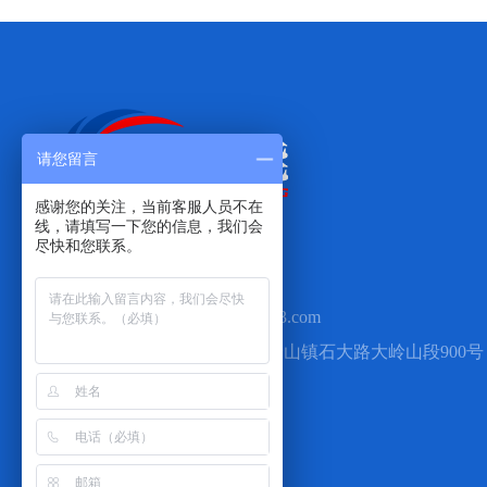
请您留言
感谢您的关注，当前客服人员不在
线，请填写一下您的信息，我们会

尽快和您联系。
手机：13711881887

Q Q：2460498088

邮箱：dgyuansheng8@163.com

地址：广东省东莞市大岭山镇石大路大岭山段900号